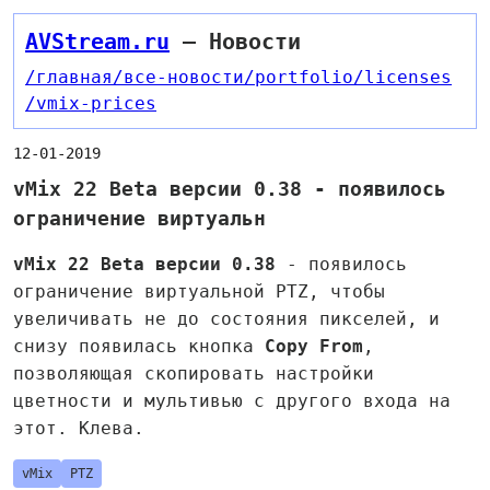
AVStream.ru
— Новости
/главная
/все-новости
/portfolio
/licenses
/vmix-prices
12-01-2019
​​vMix 22 Beta версии 0.38 - появилось
ограничение виртуальн
vMix 22 Beta версии 0.38
- появилось
ограничение виртуальной PTZ, чтобы
увеличивать не до состояния пикселей, и
снизу появилась кнопка
Copy From
,
позволяющая скопировать настройки
цветности и мультивью с другого входа на
этот. Клева.
vMix
PTZ