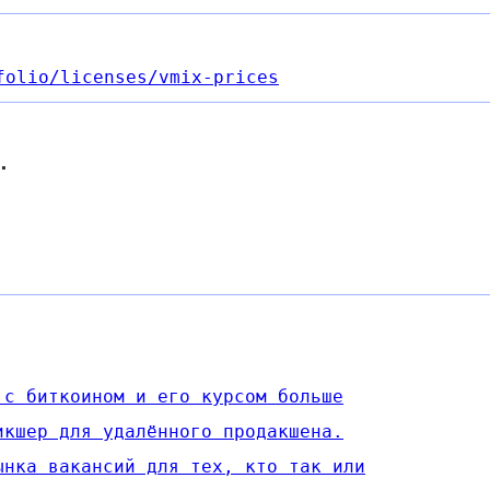
folio
/licenses
/vmix-prices
.
 с биткоином и его курсом больше
икшер для удалённого продакшена.
ынка вакансий для тех, кто так или