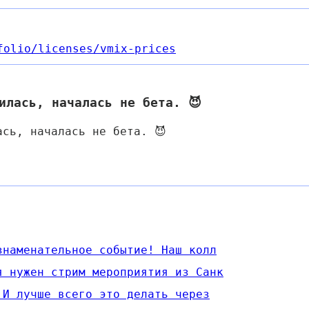
folio
/licenses
/vmix-prices
илась, началась не бета. 😈
ась, началась не бета. 😈
 знаменательное событие! Наш колл
я нужен стрим мероприятия из Санк
. И лучше всего это делать через