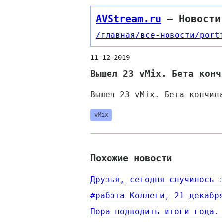
AVStream.ru
— Новости
/главная
/все-новости
/port
11-12-2019
Вышел 23 vMix. Бета конч
Вышел 23 vMix. Бета кончил
vMix
Похожие новости
​​Друзья, сегодня случилось
#работа Коллеги, 21 декабр
​​Пора подводить итоги года