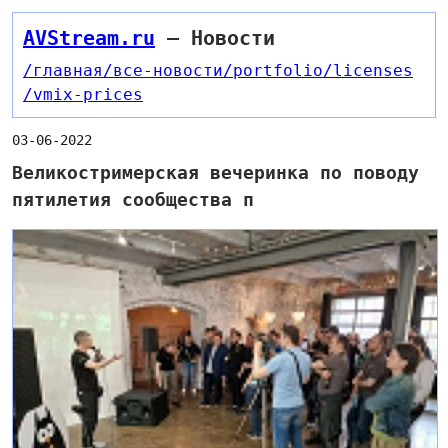
AVStream.ru
— Новости
/главная
/все-новости
/portfolio
/licenses
/vmix-prices
03-06-2022
Великостримерская вечеринка по поводу
пятилетия сообщества п