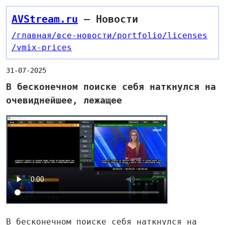
AVStream.ru
— Новости
/главная
/все-новости
/portfolio
/licenses
/vmix-prices
31-07-2025
В бесконечном поиске себя наткнулся на
очевиднейшее, лежащее
В бесконечном поиске себя наткнулся на