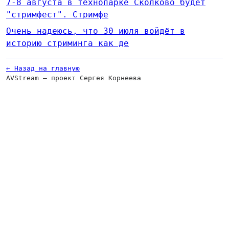
7-8 августа в технопарке Сколково будет
"стримфест". Стримфе
Очень надеюсь, что 30 июля войдёт в
историю стриминга как де
← Назад на главную
AVStream — проект Сергея Корнеева