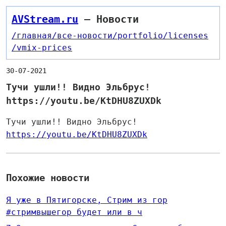
AVStream.ru
— Новости
/главная
/все-новости
/portfolio
/licenses
/vmix-prices
30-07-2021
Тучи ушли!! Видно Эльбрус!
https://youtu.be/KtDHU8ZUXDk
Тучи ушли!! Видно Эльбрус!
https://youtu.be/KtDHU8ZUXDk
Похожие новости
Я уже в Пятигорске, Стрим из гор
#стримвышегор будет или в ч