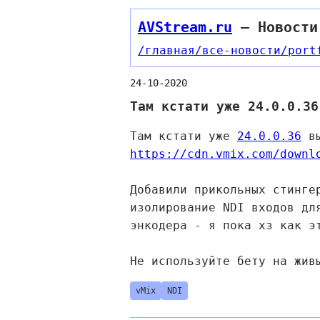
AVStream.ru
— Новости
/главная
/все-новости
/port
24-10-2020
​​Там кстати уже 24.0.0.3
​​Там кстати уже
24.0.0.36
вы
https://cdn.vmix.com/downl
Добавили прикольных стинге
изолирование NDI входов дл
энкодера - я пока хз как э
Не используйте бету на жив
vMix
NDI