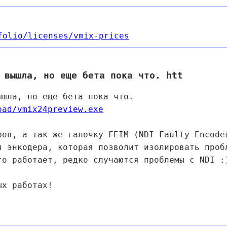
folio
/licenses
/vmix-prices
6 вышла, но еще бета пока что. htt
шла, но еще бета пока что.
oad/vmix24preview.exe
ров, а так же галочку FEIM (NDI Faulty Encode
я энкодера, которая позволит изолировать проб
то работает, редко случаются проблемы с NDI :
ых работах!