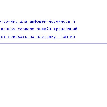
 ютубчика для айфошек научилось п
твенном сервере онлайн трансляций
дет приехать на площадку, там из