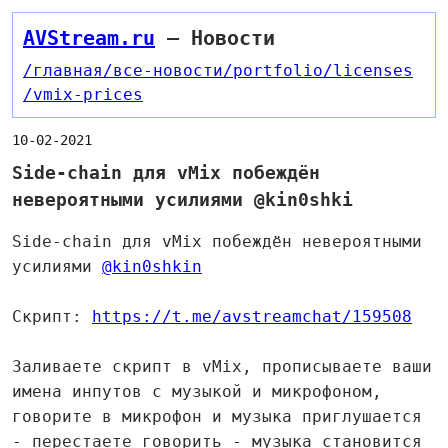
AVStream.ru
— Новости
/главная
/все-новости
/portfolio
/licenses
/vmix-prices
10-02-2021
Side-chain для vMix побеждён
невероятными усилиями @kin0shki
Side-chain для vMix побеждён невероятными
усилиями
@kin0shkin
Скрипт:
https://t.me/avstreamchat/159508
Заливаете скрипт в vMix, прописываете ваши
имена инпутов с музыкой и микрофоном,
говорите в микрофон и музыка приглушается
- перестаете говорить - музыка становится