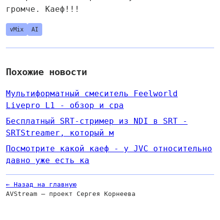
громче. Каеф!!!
vMix
AI
Похожие новости
Мультиформатный смеситель Feelworld
Livepro L1 - обзор и сра
Бесплатный SRT-стример из NDI в SRT -
SRTStreamer, который м
Посмотрите какой каеф - у JVC относительно
давно уже есть ка
← Назад на главную
AVStream — проект Сергея Корнеева