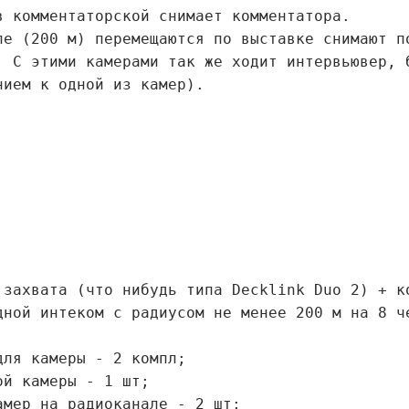
в комментаторской снимает комментатора.
ле (200 м) перемещаются по выставке снимают п
. С этими камерами так же ходит интервьювер, 
нием к одной из камер).
 захвата (что нибудь типа Decklink Duo 2) + к
дной интеком с радиусом не менее 200 м на 8 ч
для камеры - 2 компл;
ой камеры - 1 шт;
амер на радиоканале - 2 шт;