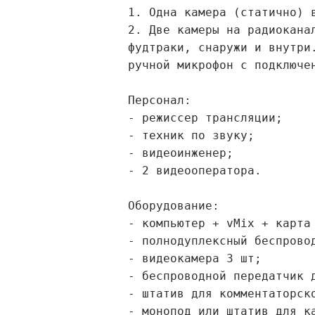
1. Одна камера (статично) 
2. Две камеры на радиокана
фудтраки, снаружи и внутри
ручной микрофон с подключе
Персонал:
- режиссер трансляции;
- техник по звуку;
- видеоинженер;
- 2 видеооператора.
Оборудование:
- компьютер + vMix + карта
- полнодуплексный беспрово
- видеокамера 3 шт;
- беспроводной передатчик 
- штатив для комментаторск
- монопод или штатив для к