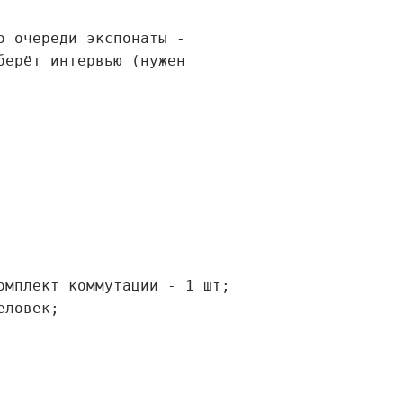
о очереди экспонаты -
берёт интервью (нужен
омплект коммутации - 1 шт;
еловек;