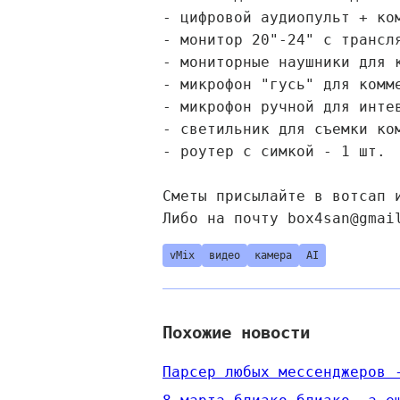
- цифровой аудиопульт + ко
- монитор 20"-24" с трансл
- мониторные наушники для 
- микрофон "гусь" для комм
- микрофон ручной для инте
- светильник для съемки ко
- роутер с симкой - 1 шт.
Сметы присылайте в вотсап 
Либо на почту box4san@gmai
vMix
видео
камера
AI
Похожие новости
Парсер любых мессенджеров 