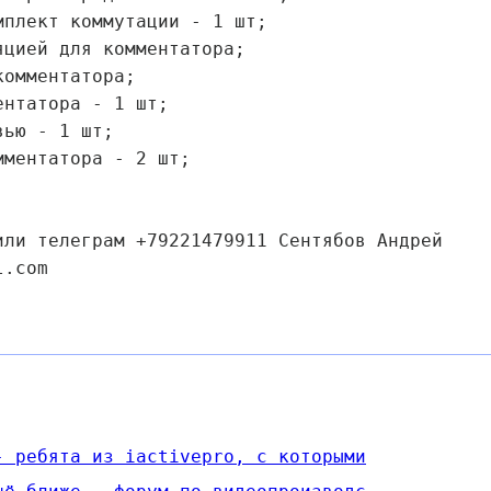
мплект коммутации - 1 шт;
яцией для комментатора;
комментатора;
ентатора - 1 шт;
вью - 1 шт;
мментатора - 2 шт;
или телеграм +79221479911 Сентябов Андрей
l.com
- ребята из iactivepro, с которыми