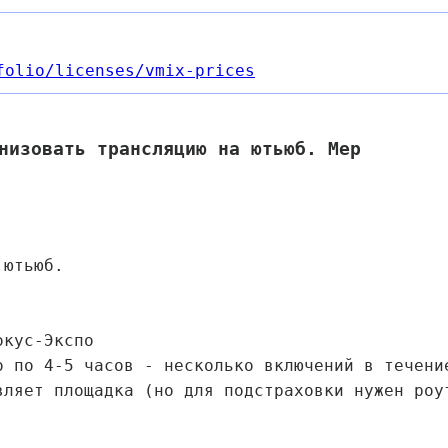
folio
/licenses
/vmix-prices
низовать трансляцию на ютьюб. Мер
 ютьюб.
окус-Экспо
о по 4-5 часов - несколько включений в течени
вляет площадка (но для подстраховки нужен роу