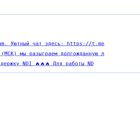
am. Уютный чат здесь: https://t.me
 (МСК) мы разыграем долгожданную л
ддержку NDI 🔥🔥🔥 Для работы ND