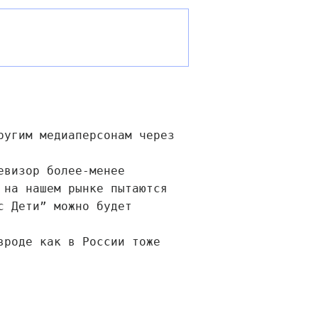
ругим медиаперсонам через
евизор более-менее
 на нашем рынке пытаются
с Дети” можно будет
вроде как в России тоже