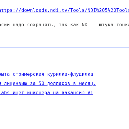
https://downloads.ndi.tv/Tools/NDI%205%20Tool
рсии надо сохранять, так как NDI - штука тонк
рыта стримерская курилка-флудилка
O лицензию за 50 долларов в месяц.
Labs ищет инженера на вакансию Vi