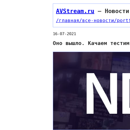
AVStream.ru
— Новости
/главная
/все-новости
/port
16-07-2021
Оно вышло. Качаем тестим