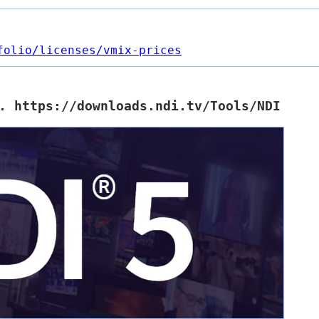
folio
/licenses
/vmix-prices
. https://downloads.ndi.tv/Tools/NDI