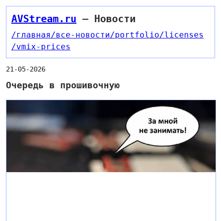
AVStream.ru
— Новости
/главная
/все-новости
/portfolio
/licenses
/vmix-prices
21-05-2026
Очередь в прошивочную