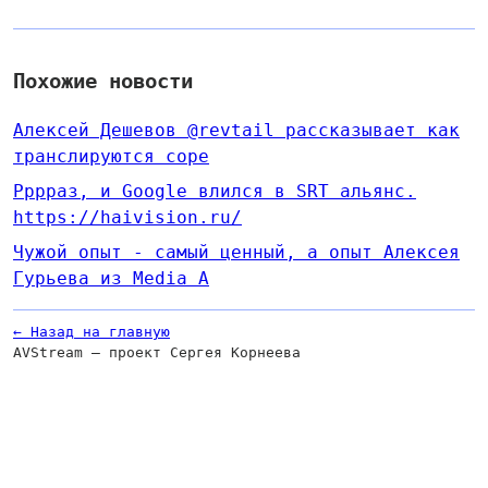
Похожие новости
Алексей Дешевов @revtail рассказывает как
транслируются соре
Рррраз, и Google влился в SRT альянс.
https://haivision.ru/
Чужой опыт - самый ценный, а опыт Алексея
Гурьева из Media A
← Назад на главную
AVStream — проект Сергея Корнеева