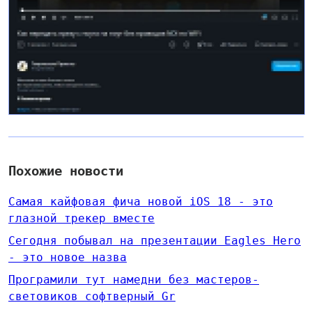
Похожие новости
Самая кайфовая фича новой iOS 18 - это
глазной трекер вместе
Сегодня побывал на презентации Eagles Hero
- это новое назва
Програмили тут намедни без мастеров-
световиков софтверный Gr