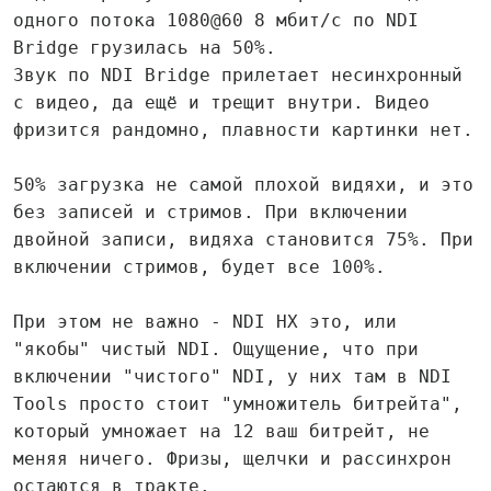
одного потока 1080@60 8 мбит/с по NDI
Bridge грузилась на 50%.
Звук по NDI Bridge прилетает несинхронный
с видео, да ещё и трещит внутри. Видео
фризится рандомно, плавности картинки нет.
50% загрузка не самой плохой видяхи, и это
без записей и стримов. При включении
двойной записи, видяха становится 75%. При
включении стримов, будет все 100%.
При этом не важно - NDI HX это, или
"якобы" чистый NDI. Ощущение, что при
включении "чистого" NDI, у них там в NDI
Tools просто стоит "умножитель битрейта",
который умножает на 12 ваш битрейт, не
меняя ничего. Фризы, щелчки и рассинхрон
остаются в тракте.