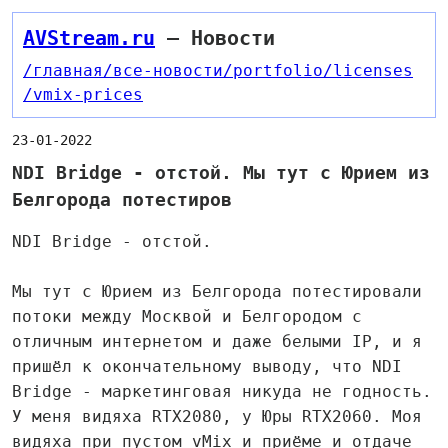
AVStream.ru
— Новости
/главная
/все-новости
/portfolio
/licenses
/vmix-prices
23-01-2022
NDI Bridge - отстой. Мы тут с Юрием из
Белгорода потестиров
NDI Bridge - отстой.
Мы тут с Юрием из Белгорода потестировали
потоки между Москвой и Белгородом с
отличным интернетом и даже белыми IP, и я
пришёл к окончательному выводу, что NDI
Bridge - маркетинговая никуда не годность.
У меня видяха RTX2080, у Юры RTX2060. Моя
видяха при пустом vMix и приёме и отдаче