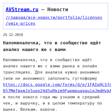
AVStream.ru
— Новости
/главная
/все-новости
/portfolio
/licenses
/vmix-prices
25-12-2019
Напоминалочка, что в сообществе идёт
анализ нашего же с вами
Напоминалочка, что в сообществе идёт
анализ нашего же с вами рынка в онлайн
трансляциях. Для анализа нужно анонимно
(или не анонимно) заполнить гуглоформу
https://docs.google.com/forms/d/e/1FAIpQLSf
D57MmTmxmJx5ueo24d5oRkzm9FwpmpuagauiqJmdHvk
и после нового года мы узнаем и средний
чек, и выручку, и в целом температуру по
рынку. Велкам, короче.