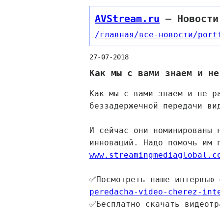
AVStream.ru
— Новости
/главная
/все-новости
/port
27-07-2018
Как мы с вами знаем и не
Как мы с вами знаем и не р
беззадержечной передачи ви
И сейчас они номинированы 
инноваций. Надо помочь им 
www.streamingmediaglobal.c
✅Посмотреть наше интервью
peredacha-video-cherez-int
✅Бесплатно скачать видеот