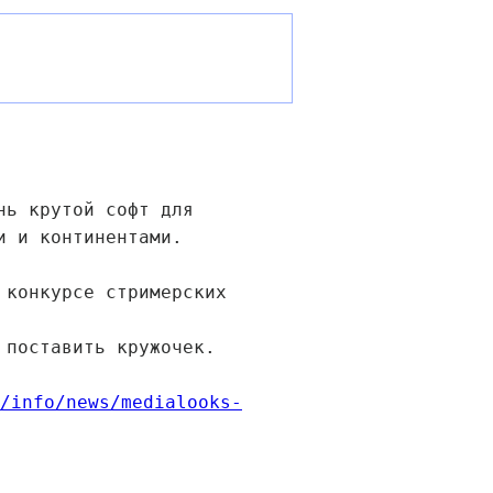
нь крутой софт для
и и континентами.
 конкурсе стримерских
 поставить кружочек.
/info/news/medialooks-