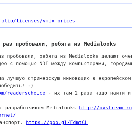
folio
/licenses
/vmix-prices
 раз пробовали, ребята из Medialooks
аз пробовали, ребята из Medialooks делают оче
део с помощью NDI между компьютерами, городам
на лучшую стримерскую инновацию в европейском
победить! :)
om/readerschoice
- их там 2 раза надо найти и
 с разработчиком Medialooks
http://avstream.ru
ernet/
ранспорт:
https://goo.gl/EdmtCL