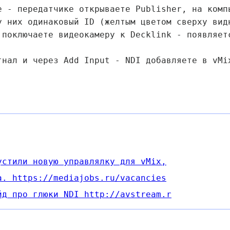
е - передатчике открываете Publisher, на комп
у них одинаковый ID (желтым цветом сверху вид
 поключаете видеокамеру к Decklink - появляет
гнал и через Add Input - NDI добавляете в vMi
устили новую управлялку для vMix,
а. https://mediajobs.ru/vacancies
йд про глюки NDI http://avstream.r