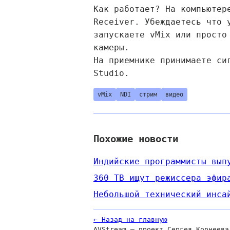
Как работает? На компьютер
Receiver. Убеждаетесь что 
запускаете vMix или просто
камеры.
На приемнике принимаете си
Studio.
vMix
NDI
стрим
видео
Похожие новости
Индийские программисты вып
360 ТВ ищут режиссера эфир
Небольшой технический инса
← Назад на главную
AVStream — проект Сергея Корнеева