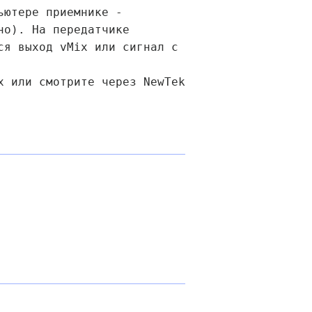
ьютере приемнике -
но). На передатчике
ся выход vMix или сигнал с
x или смотрите через NewTek