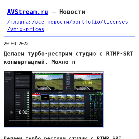
AVStream.ru
— Новости
/главная
/все-новости
/portfolio
/licenses
/vmix-prices
20-03-2023
Делаем турбо-рестрим студию с RTMP-SRT
конвертацией. Можно п
Делаем турбо-рестрим студию с RTMP-SRT