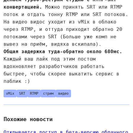
конвертацией.
Можно принять SRT или RTMP
поток и отдать тонну RTMP или SRT потоков.
На видео видос уходит из vMix в облако
через RTMP, и оттуда приходит обратно 20
потоками через SRT (Больше уже комп не
вывез на приём, видяха вскипала).
Общая задержка туда-обратно около 680мс.
Каждый ваш лайк под этим постом
вдохновляет разработчиков работать
быстрее, чтобы скорее выкатить сервис в
паблик :)
vMix
SRT
RTMP
стрим
видео
Похожие новости
Открывается доступ в бета-версию облачного