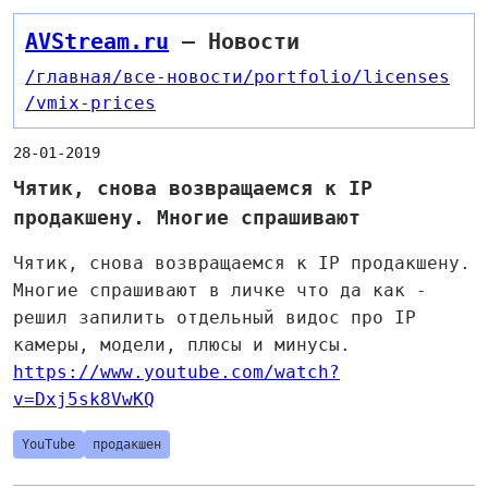
AVStream.ru
— Новости
/главная
/все-новости
/portfolio
/licenses
/vmix-prices
28-01-2019
Чятик, снова возвращаемся к IP
продакшену. Многие спрашивают
Чятик, снова возвращаемся к IP продакшену.
Многие спрашивают в личке что да как -
решил запилить отдельный видос про IP
камеры, модели, плюсы и минусы.
https://www.youtube.com/watch?
v=Dxj5sk8VwKQ
YouTube
продакшен