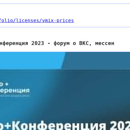
folio
/licenses
/vmix-prices
нференция 2023 - форум о ВКС, мессен