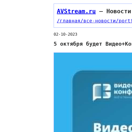
AVStream.ru
— Новости
/главная
/все-новости
/port
02-10-2023
5 октября будет Видео+Ко